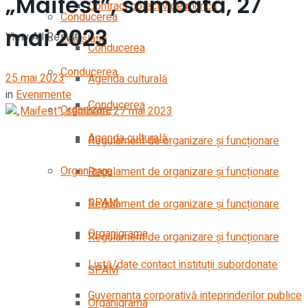
„Maifest”, sâmbătă, 27
Contract colectiv de muncă
Conducerea
mai 2023
View All Result
Legislație
Conducerea
Conducerea
25 mai 2023
Agenda culturală
in
Evenimente
Conducerea
Organizare
Agenda culturală
Regulament de organizare și funcționare
Organizare
Regulament de organizare și funcționare
SPAM
Regulament de organizare și funcționare
Organigrama
Regulament de organizare și funcționare
Listă/date contact instituții subordonate
SPAM
Guvernanța corporativă inteprinderilor publice
Organigrama