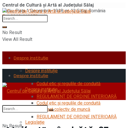
Centrul de Cultură şi Artă al Judeţului Sălaj
Zalău, Piaţa 1 Decembrie 1918, nr. 12 Sălaj, România
Tel: 0260-612870
No Result
View All Result
Despre instituție
Despre instituție
Despre instituție
Codul etic şi regulile de conduită
Despre instituție
REGULAMENT DE ORDINE INTERIOARĂ
Codul etic şi regulile de conduită
Contract colectiv de muncă
REGULAMENT DE ORDINE INTERIOARĂ
Legislație
No Result