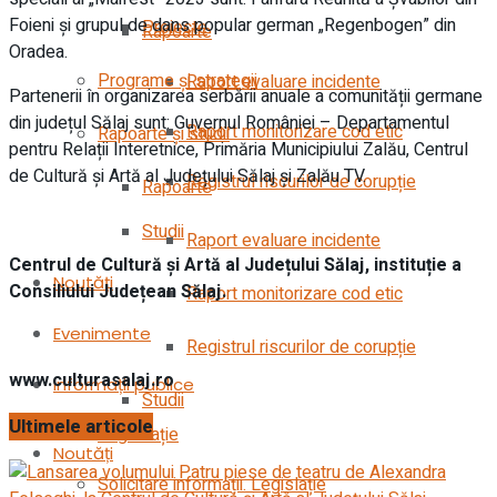
Foieni și grupul de dans popular german „Regenbogen” din
Proiecte
Rapoarte
Oradea.
Programe și strategii
Raport evaluare incidente
Partenerii în organizarea serbării anuale a comunității germane
din județul Sălaj sunt: Guvernul României – Departamentul
Raport monitorizare cod etic
Rapoarte și studii
pentru Relații Interetnice, Primăria Municipiului Zalău, Centrul
de Cultură și Artă al Județului Sălaj și Zalău TV.
Registrul riscurilor de corupție
Rapoarte
Studii
Raport evaluare incidente
Centrul de Cultură și Artă al Județului Sălaj, instituție a
Noutăți
Consiliului Județean Sălaj.
Raport monitorizare cod etic
Evenimente
Registrul riscurilor de corupție
www.culturasalaj.ro
Informații publice
Studii
Ultimele articole
Legistlație
Noutăți
Solicitare informații. Legislație