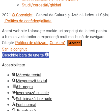
Studii/cercetări/ghiduri
2021
© Copyright
- Centrul de Cultură și Artă al Județului Sălaj
.
-Politica de confidențialitate
.
Acest website folosește cookie-uri proprii și de la terți pentru
a furniza vizitatorilor o experiență mult mai bună de navigare.
Citește
Politica de utilizare „Cookies”
.
Accept
Sari la conținut
Deschide bara de unelte
Accesibilitate
Mărește textul
Micșorează textul
Alb-negru
Inversează culorile
Subliniează Link-urile
Font normal
Resetează