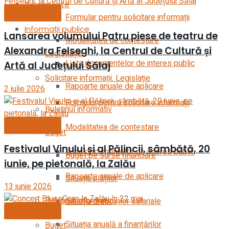
Evenimente
Evenimente
Formular pentru solicitare informații
Informații publice
Lansarea volumului Patru piese de teatru de
Modalitatea de contestare
Alexandra Felseghi, la Centrul de Cultură și
Legistlație
Lista documentelor de interes public
Artă al Județului Sălaj
Solicitare informații. Legislație
Rapoarte anuale de aplicare
2 iulie 2026
Formular pentru solicitare informații
Buletinul informativ
Evenimente
Modalitatea de contestare
Buget
Festivalul Vinului și al Pălincii, sâmbătă, 20
Lista documentelor de interes public
Buget pe surse financiare
iunie, pe pietonală, la Zalău
Rapoarte anuale de aplicare
Situația plăților
13 iunie 2026
Buletinul informativ
Situația drepturilor salariale
Evenimente
Situația anuală a finanțărilor
Buget