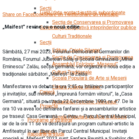
Secții
Listă/date contact instituții subordonate
Share on Facebook
Share on Twitter
Share on Watsapp
Secția de Conservarea şi Promovarea
„Maifest” revine cu o nouă ediție
Guvernanța corporativă inteprinderilor publice
Culturii Tradiţionale
Secții
Editura „Caiete Silvane”
Sâmbătă, 27 mai 2023, Forumul Democrat al Germanilor din
Secția de Conservarea şi Promovarea
România, Forumul Județean Sălaj și Școala Gimnazială „Mihai
Ansamblul Folcloric „Meseşul”
Eminescu” Zalău, secția germană, vor organiza o nouă ediție a
Culturii Tradiţionale
tradiţionalei sărbători „Maifest” la Zalău.
Școala Populară de Arte și Meserii
Manifestarea va debuta la ora 9:45 cu întâlnirea participanților
Editura „Caiete Silvane”
Carieră
și invitaților, sub mottoul „Împreună formăm viitorul”, la „Casa
Germană”, situată pe strada 22 Decembrie 1989, nr. 47. De la
Ansamblul Folcloric „Meseşul”
Proiecte
ora 10 va avea loc defilarea fanfarei și a ansamblurilor artistice
pe traseul: Casa Germană – Centru – Parcul Central Municipal,
Școala Populară de Arte și Meserii
Programe și strategii
iar de la ora 11 se va desfăşura un program cultural-artistic la
Amfiteatrul în aer liber din Parcul Central Municipal. Invitații
Carieră
Rapoarte și studii
speciali ai „Maifest” 2023 sunt: Fanfara Reunită a Șvabilor din