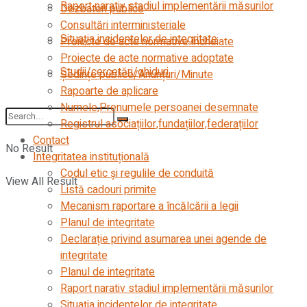
Raport narativ stadiul implementării măsurilor
Dezbateri publice
Consultări interministeriale
Situația incidentelor de integritate
Proiecte de acte normative încheiate
Proiecte de acte normative adoptate
Studii/cercetări/ghiduri
Ședințe publice/Anunțuri/Minute
Rapoarte de aplicare
Numele,Prenumele persoanei desemnate
Registrul asociațiilor,fundațiilor,federațiilor
Contact
No Result
Integritatea instituțională
Codul etic şi regulile de conduită
View All Result
Listă cadouri primite
Mecanism raportare a încălcării a legii
Planul de integritate
Declarație privind asumarea unei agende de
integritate
Planul de integritate
Raport narativ stadiul implementării măsurilor
Situația incidentelor de integritate