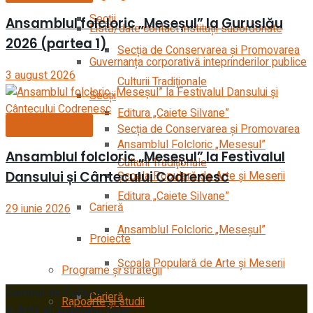
Secții
Ansamblul folcloric „Meseșul” la Guruslău
Listă/date contact instituții subordonate
2026 (partea 1)
Secția de Conservarea şi Promovarea
Guvernanța corporativă inteprinderilor publice
3 august 2026
Culturii Tradiţionale
Secții
Editura „Caiete Silvane”
Galerie video
Secția de Conservarea şi Promovarea
Ansamblul Folcloric „Meseşul”
Ansamblul folcloric „Meseșul” la Festivalul
Culturii Tradiţionale
Școala Populară de Arte și Meserii
Dansului și Cântecului Codrenesc
Editura „Caiete Silvane”
Carieră
29 iunie 2026
Ansamblul Folcloric „Meseşul”
Proiecte
Școala Populară de Arte și Meserii
Programe și strategii
Centrul de Cultură
Carieră
Rapoarte și studii
şi Artă al Judeţului Sălaj