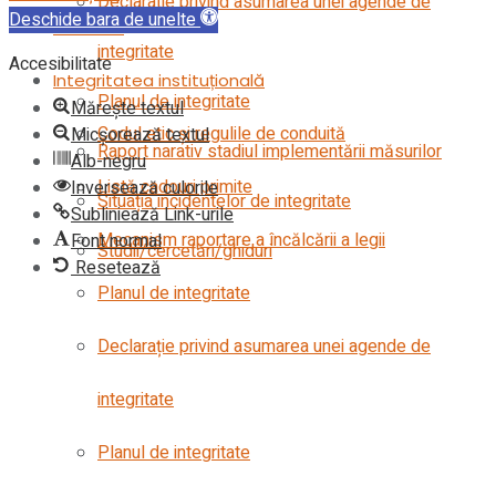
Declarație privind asumarea unei agende de
Deschide bara de unelte
Contact
integritate
Accesibilitate
Integritatea instituțională
Planul de integritate
Mărește textul
Codul etic şi regulile de conduită
Micșorează textul
Raport narativ stadiul implementării măsurilor
Alb-negru
Listă cadouri primite
Inversează culorile
Situația incidentelor de integritate
Subliniează Link-urile
Mecanism raportare a încălcării a legii
Font normal
Studii/cercetări/ghiduri
Resetează
Planul de integritate
Declarație privind asumarea unei agende de
integritate
Planul de integritate