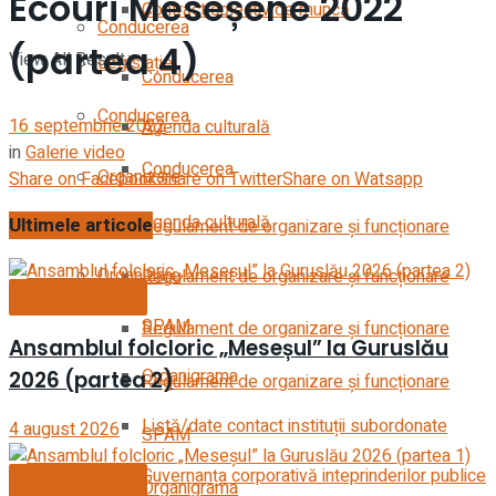
Ecouri Meseșene 2022
Contract colectiv de muncă
Conducerea
(partea 4)
View All Result
Legislație
Conducerea
Conducerea
16 septembrie 2022
Agenda culturală
in
Galerie video
Conducerea
Organizare
Share on Facebook
Share on Twitter
Share on Watsapp
Agenda culturală
Ultimele articole
Regulament de organizare și funcționare
Organizare
Regulament de organizare și funcționare
Galerie video
SPAM
Regulament de organizare și funcționare
Ansamblul folcloric „Meseșul” la Guruslău
Organigrama
2026 (partea 2)
Regulament de organizare și funcționare
Listă/date contact instituții subordonate
4 august 2026
SPAM
Guvernanța corporativă inteprinderilor publice
Galerie video
Organigrama