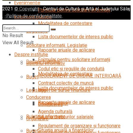
Evenimente
2021
© Copyright
- Centrul de Cultură și Artă al Județului Sălaj
Formular pentru solicitare informații
.
-Politica de confidențialitate
.
Informații publice
Modalitatea de contestare
Legistlație
No Result
Lista documentelor de interes public
View All Result
Solicitare informații. Legislație
Rapoarte anuale de aplicare
Despre instituție
Formular pentru solicitare informații
Despre instituție
Buletinul informativ
Codul etic şi regulile de conduită
Modalitatea de contestare
REGULAMENT DE ORDINE INTERIOARĂ
Buget
Contract colectiv de muncă
Lista documentelor de interes public
Buget pe surse financiare
Legislație
Conducerea
Rapoarte anuale de aplicare
Situația plăților
Conducerea
Agenda culturală
Buletinul informativ
Situația drepturilor salariale
Organizare
Regulament de organizare și funcționare
Situația anuală a finanțărilor
Buget