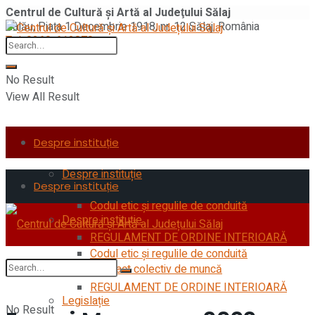
Centrul de Cultură şi Artă al Judeţului Sălaj
Zalău, Piaţa 1 Decembrie 1918, nr. 12 Sălaj, România
Tel: 0260-612870
No Result
View All Result
Despre instituție
Despre instituție
Despre instituție
Codul etic şi regulile de conduită
Despre instituție
REGULAMENT DE ORDINE INTERIOARĂ
Codul etic şi regulile de conduită
Contract colectiv de muncă
REGULAMENT DE ORDINE INTERIOARĂ
Legislație
No Result