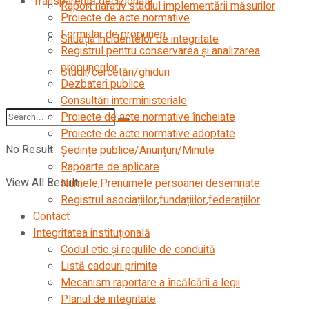
Transparență decizională
Raport narativ stadiul implementării măsurilor
Proiecte de acte normative
Formular de propuneri
Situația incidentelor de integritate
Registrul pentru conservarea și analizarea
propunerilor
Studii/cercetări/ghiduri
Dezbateri publice
Consultări interministeriale
Proiecte de acte normative încheiate
Proiecte de acte normative adoptate
No Result
Ședințe publice/Anunțuri/Minute
Rapoarte de aplicare
View All Result
Numele,Prenumele persoanei desemnate
Registrul asociațiilor,fundațiilor,federațiilor
Contact
Integritatea instituțională
Codul etic şi regulile de conduită
Listă cadouri primite
Mecanism raportare a încălcării a legii
Planul de integritate