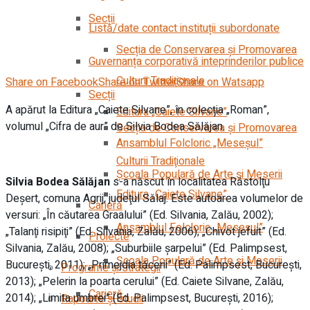
Secții
Listă/date contact instituții subordonate
Secția de Conservarea şi Promovarea
Guvernanța corporativă inteprinderilor publice
Culturii Tradiţionale
Share on Facebook
Share on Twitter
Share on Watsapp
Secții
A apărut la Editura „Caiete Silvane”, în colecția „Roman”,
Editura „Caiete Silvane”
volumul „Cifra de aur” de Silvia Bodea Sălăjan.
Secția de Conservarea şi Promovarea
Ansamblul Folcloric „Meseşul”
Culturii Tradiţionale
Școala Populară de Arte și Meserii
Silvia Bodea Sălăjan
s
-a născut în localitatea Răstolţu
Editura „Caiete Silvane”
Deşert, comuna Agrij, judeţul Sălaj. Este autoarea volumelor de
Carieră
versuri: „În căutarea Graalului” (Ed. Silvania, Zalău, 2002);
Ansamblul Folcloric „Meseşul”
„Talanţi risipiţi” (Ed. Silvania, Zalău, 2006); „Chivot jefuit” (Ed.
Proiecte
Silvania, Zalău, 2008); „Suburbiile şarpelui” (Ed. Palimpsest,
Școala Populară de Arte și Meserii
Bucureşti, 2011); „Primejdia tăcerii” (Ed. Palimpsest, Bucureşti,
Programe și strategii
2013); „Pelerin la poarta cerului” (Ed. Caiete Silvane, Zalău,
Carieră
2014); „Limita umbrei” (Ed. Palimpsest, Bucureşti, 2016);
Rapoarte și studii