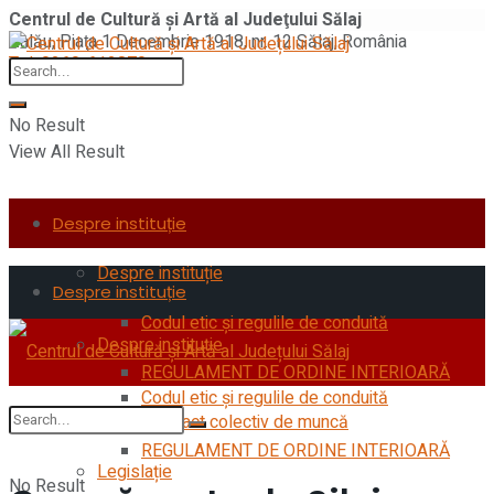
Centrul de Cultură şi Artă al Judeţului Sălaj
Zalău, Piaţa 1 Decembrie 1918, nr. 12 Sălaj, România
Tel: 0260-612870
No Result
View All Result
Despre instituție
Despre instituție
Despre instituție
Codul etic şi regulile de conduită
Despre instituție
REGULAMENT DE ORDINE INTERIOARĂ
Codul etic şi regulile de conduită
Contract colectiv de muncă
REGULAMENT DE ORDINE INTERIOARĂ
Legislație
No Result