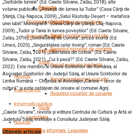
„Serbările luminii” (Ed. Caiete Silvane, Zalău, 2018); alte
Proiecte
Rapoarte
volume publicate: „Poveşti din lumea lui Tudor” (Casa Cărţii de
Ştiinţă, Cluj-Napoca, 2009); „Satul Răstolţu-Deşert – metafora
Programe și strategii
Raport evaluare incidente
unei iubiri. Monografie” (Casa Cărţii de Ştiinţă, Cluj-Napoca,
2009); „Tudor şi Tania în lumea poveştilor” (Ed. Caiete Silvane,
Raport monitorizare cod etic
Rapoarte și studii
Zalău, 2016); „Sechestraţi de Corona”, proză scurtă (Ed.
Limes, 2020); „Singurătatea celor învinşi”, roman (Ed. Caiete
Registrul riscurilor de corupție
Rapoarte
Silvane, Zalău, 2021), „Libertatea din colivie” (Ed. Caiete
Silvane, Zalău, 2021), „Cui îi pasă?” (Ed. Caiete Silvane, Zalău,
Studii
Raport evaluare incidente
2022).
Este membru al Uniunii Scriitorilor din România, al
Asociaţiei Scriitorilor din Judeţul Sălaj, al Uniunii Scriitorilor de
Noutăți
Raport monitorizare cod etic
Limba Română – Chişinău, al Asociaţiei „Cartea – izvor de
cultură” și este cetăţean de onoare al comunei Agrij.
Evenimente
Registrul riscurilor de corupție
Informații publice
Studii
„Caiete Silvane”, revista și editura Centrului de Cultură și Artă al
Legistlație
Județului Sălaj, instituție a Consiliului Județean Sălaj.
Noutăți
Solicitare informații. Legislație
Ultimele articole