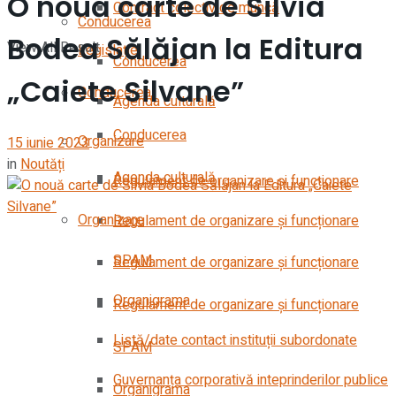
O nouă carte de Silvia
Contract colectiv de muncă
Conducerea
Bodea Sălăjan la Editura
View All Result
Legislație
Conducerea
„Caiete Silvane”
Conducerea
Agenda culturală
Conducerea
Organizare
15 iunie 2023
in
Noutăți
Agenda culturală
Regulament de organizare și funcționare
Organizare
Regulament de organizare și funcționare
SPAM
Regulament de organizare și funcționare
Organigrama
Regulament de organizare și funcționare
Listă/date contact instituții subordonate
SPAM
Guvernanța corporativă inteprinderilor publice
Organigrama