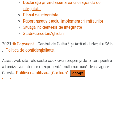
Declarație privind asumarea unei agende de
integritate
Planul de integritate
Raport narativ stadiul implementării măsurilor
Situația incidentelor de integritate
Studii/cercetări/ghiduri
2021
© Copyright
- Centrul de Cultură și Artă al Județului Sălaj
.
-Politica de confidențialitate
.
Acest website folosește cookie-uri proprii și de la terți pentru
a furniza vizitatorilor o experiență mult mai bună de navigare.
Citește
Politica de utilizare „Cookies”
.
Accept
Sari la conținut
Deschide bara de unelte
Accesibilitate
Mărește textul
Micșorează textul