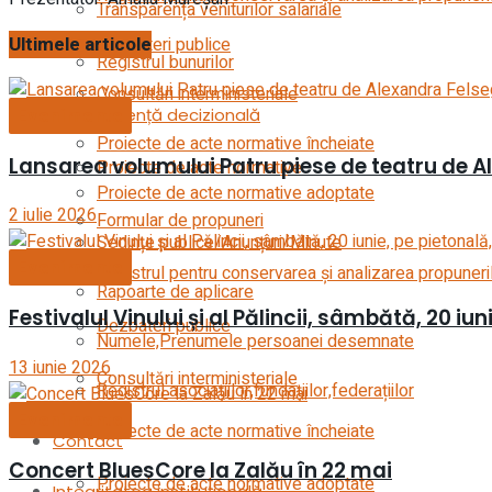
Transparența veniturilor salariale
Ultimele articole
Dezbateri publice
Registrul bunurilor
Consultări interministeriale
Evenimente
Transparență decizională
Proiecte de acte normative încheiate
Lansarea volumului Patru piese de teatru de Ale
Proiecte de acte normative
Proiecte de acte normative adoptate
2 iulie 2026
Formular de propuneri
Ședințe publice/Anunțuri/Minute
Evenimente
Registrul pentru conservarea și analizarea propuneri
Rapoarte de aplicare
Festivalul Vinului și al Pălincii, sâmbătă, 20 iun
Dezbateri publice
Numele,Prenumele persoanei desemnate
13 iunie 2026
Consultări interministeriale
Registrul asociațiilor,fundațiilor,federațiilor
Evenimente
Proiecte de acte normative încheiate
Contact
Concert BluesCore la Zalău în 22 mai
Proiecte de acte normative adoptate
Integritatea instituțională