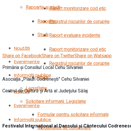
Rapoarte și studii
Raport monitorizare cod etic
Rapoarte
Registrul riscurilor de corupție
Studii
Raport evaluare incidente
Noutăți
Raport monitorizare cod etic
Share on Facebook
Share on Twitter
Share on Watsapp
Evenimente
Registrul riscurilor de corupție
Primăria şi Consiliul Local Cehu Silvaniei
Informații publice
Studii
Asociaţia „Plaiuri Codreneşti” Cehu Silvaniei
Legistlație
Centrul de Cultură şi Artă al Judeţului Sălaj
Noutăți
Solicitare informații. Legislație
Evenimente
Formular pentru solicitare informații
Informații publice
Festivalul Internațional al Dansului și Cântecului Codrenes
Modalitatea de contestare