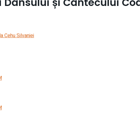
ui Dansului și Cântecului Co
M
M