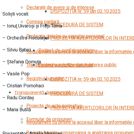
Declarații de avere și de interese
DISPOZIŢIA nr. 59 din 02.10.2025
Solişti vocali:
Comisia paritară
PROCEDURĂ DE SISTEM
– Ionuţ Uivaroşi și Frații Toma
Protecția datelor cu caracter personal
– Orchestra Fisculaşul
PROTECȚIA AVERTIZORILOR ÎN INTER
– Silviu Babici
Politică de confidențialitate
Regulament cu privire la accesul liber la informațiile
– Ştefania Domuţa
Protecția avertizorilor în interes public
Transparența veniturilor salariale
– Vasile Pop
Registrul bunurilor
DISPOZIŢIA nr. 59 din 02.10.2025
– Cristian Pomohaci
Transparență decizională
PROCEDURĂ DE SISTEM
– Radu Ciordaş
Proiecte de acte normative
PROTECȚIA AVERTIZORILOR ÎN INTER
– Maria Butilă
Formular de propuneri
Regulament cu privire la accesul liber la informațiile
Registrul pentru conservarea și analizarea propuneri
Prezentator: Amalia Mureşan