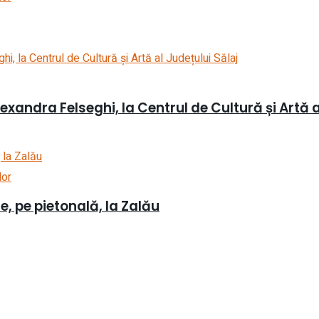
xandra Felseghi, la Centrul de Cultură și Artă a
lor
ie, pe pietonală, la Zalău