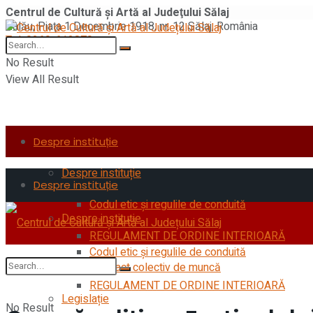
Centrul de Cultură şi Artă al Judeţului Sălaj
Zalău, Piaţa 1 Decembrie 1918, nr. 12 Sălaj, România
Tel: 0260-612870
No Result
View All Result
Despre instituție
Despre instituție
Despre instituție
Codul etic şi regulile de conduită
Despre instituție
REGULAMENT DE ORDINE INTERIOARĂ
Codul etic şi regulile de conduită
Contract colectiv de muncă
REGULAMENT DE ORDINE INTERIOARĂ
Legislație
No Result