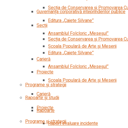
Secția de Conservarea şi Promovarea Cult
Guvernanța corporativă inteprinderilor publice
Editura „Caiete Silvane”
Secții
Ansamblul Folcloric „Meseşul”
Secția de Conservarea şi Promovarea Cult
Școala Populară de Arte și Meserii
Editura „Caiete Silvane”
Carieră
Ansamblul Folcloric „Meseşul”
Proiecte
Școala Populară de Arte și Meserii
Programe și strategii
Carieră
Rapoarte și studii
Proiecte
Rapoarte
Programe și strategii
Raport evaluare incidente