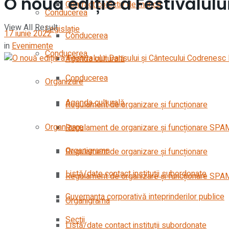
O nouă ediție a Festivalul
Contract colectiv de muncă
Conducerea
View All Result
Legislație
17 iunie 2022
Conducerea
in
Evenimente
Conducerea
Agenda culturală
Conducerea
Organizare
Agenda culturală
Regulament de organizare și funcționare
Organizare
Regulament de organizare și funcționare SPA
Organigrama
Regulament de organizare și funcționare
Listă/date contact instituții subordonate
Regulament de organizare și funcționare SPA
Guvernanța corporativă inteprinderilor publice
Organigrama
Secții
Listă/date contact instituții subordonate