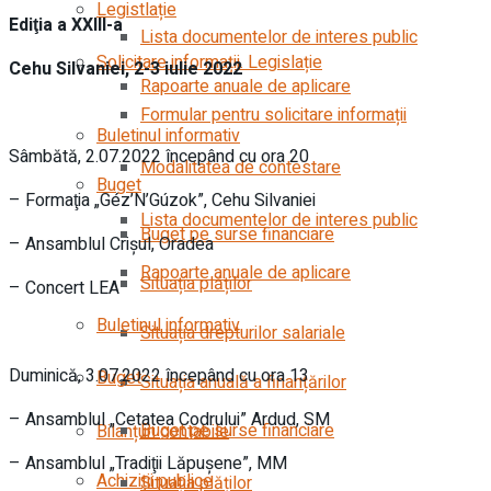
Legistlație
Ediţia a XXIII-a
Lista documentelor de interes public
Solicitare informații. Legislație
Cehu Silvaniei, 2-3 iulie 2022
Rapoarte anuale de aplicare
Formular pentru solicitare informații
Buletinul informativ
Sâmbătă, 2.07.2022 începând cu ora 20
Modalitatea de contestare
Buget
– Formaţia „Géz’N’Gúzok”, Cehu Silvaniei
Lista documentelor de interes public
Buget pe surse financiare
– Ansamblul Crișul, Oradea
Rapoarte anuale de aplicare
Situația plăților
– Concert LEA
Buletinul informativ
Situația drepturilor salariale
Duminică, 3.07.2022 începând cu ora 13
Buget
Situația anuală a finanțărilor
– Ansamblul „Cetatea Codrului” Ardud, SM
Buget pe surse financiare
Bilanțuri contabile
– Ansamblul „Tradiţii Lăpuşene”, MM
Achiziții publice
Situația plăților