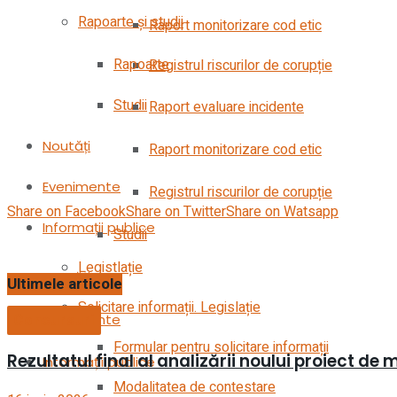
Rapoarte și studii
Raport monitorizare cod etic
Rapoarte
Registrul riscurilor de corupție
Studii
Raport evaluare incidente
Noutăți
Raport monitorizare cod etic
Evenimente
Registrul riscurilor de corupție
Share on Facebook
Share on Twitter
Share on Watsapp
Informații publice
Studii
Legistlație
Noutăți
Ultimele articole
Solicitare informații. Legislație
Concursuri
Evenimente
Formular pentru solicitare informații
Rezultatul final al analizării noului proiect
Informații publice
Modalitatea de contestare