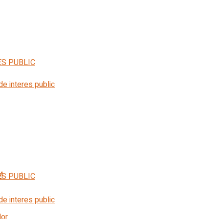
ES PUBLIC
 de interes public
M
ES PUBLIC
 de interes public
lor