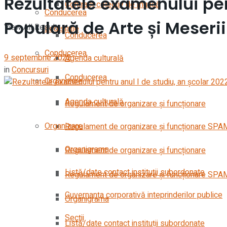
Rezultatele examenului pen
Contract colectiv de muncă
Conducerea
Populară de Arte și Meserii
View All Result
Legislație
Conducerea
Conducerea
9 septembrie 2022
Agenda culturală
in
Concursuri
Conducerea
Organizare
Agenda culturală
Regulament de organizare și funcționare
Organizare
Regulament de organizare și funcționare SPA
Organigrama
Regulament de organizare și funcționare
Listă/date contact instituții subordonate
Regulament de organizare și funcționare SPA
Guvernanța corporativă inteprinderilor publice
Organigrama
Secții
Listă/date contact instituții subordonate