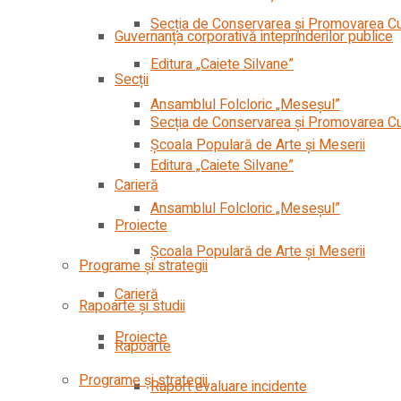
Secția de Conservarea şi Promovarea Cult
Guvernanța corporativă inteprinderilor publice
Editura „Caiete Silvane”
Secții
Ansamblul Folcloric „Meseşul”
Secția de Conservarea şi Promovarea Cult
Școala Populară de Arte și Meserii
Editura „Caiete Silvane”
Carieră
Ansamblul Folcloric „Meseşul”
Proiecte
Școala Populară de Arte și Meserii
Programe și strategii
Carieră
Rapoarte și studii
Proiecte
Rapoarte
Programe și strategii
Raport evaluare incidente