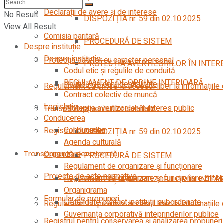
Declarații de avere și de interese
No Result
DISPOZIŢIA nr. 59 din 02.10.2025
View All Result
Comisia paritară
PROCEDURĂ DE SISTEM
Despre instituție
Despre instituție
Protecția datelor cu caracter personal
PROTECȚIA AVERTIZORILOR ÎN INTER
Codul etic şi regulile de conduită
REGULAMENT DE ORDINE INTERIOARĂ
Politică de confidențialitate
Regulament cu privire la accesul liber la informațiile
Contract colectiv de muncă
Legislație
Protecția avertizorilor în interes public
Transparența veniturilor salariale
Conducerea
Conducerea
Registrul bunurilor
DISPOZIŢIA nr. 59 din 02.10.2025
Agenda culturală
Transparență decizională
Organizare
PROCEDURĂ DE SISTEM
Regulament de organizare și funcționare
Proiecte de acte normative
Regulament de organizare și funcționare SPA
PROTECȚIA AVERTIZORILOR ÎN INTER
Organigrama
Formular de propuneri
Listă/date contact instituții subordonate
Regulament cu privire la accesul liber la informațiile
Guvernanța corporativă inteprinderilor publice
Registrul pentru conservarea și analizarea propuneri