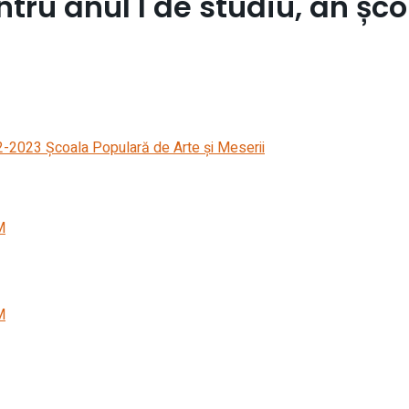
tru anul I de studiu, an șc
M
M