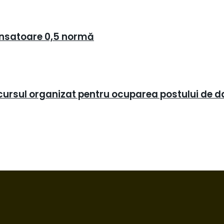
dansatoare 0,5 normă
oncursul organizat pentru ocuparea postului de