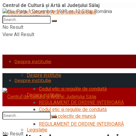
Centrul de Cultură şi Artă al Judeţului Sălaj
Zalău, Piaţa 1 Decembrie 1918, nr. 12 Sălaj, România
Tel: 0260-612870
No Result
View All Result
Despre instituție
Despre instituție
Despre instituție
Codul etic şi regulile de conduită
Despre instituție
REGULAMENT DE ORDINE INTERIOARĂ
Codul etic şi regulile de conduită
Contract colectiv de muncă
REGULAMENT DE ORDINE INTERIOARĂ
Legislație
No Result