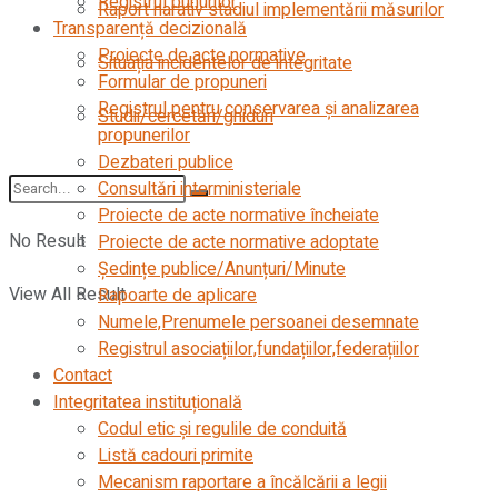
Registrul bunurilor
Raport narativ stadiul implementării măsurilor
Transparență decizională
Proiecte de acte normative
Situația incidentelor de integritate
Formular de propuneri
Registrul pentru conservarea și analizarea
Studii/cercetări/ghiduri
propunerilor
Dezbateri publice
Consultări interministeriale
Proiecte de acte normative încheiate
No Result
Proiecte de acte normative adoptate
Ședințe publice/Anunțuri/Minute
View All Result
Rapoarte de aplicare
Numele,Prenumele persoanei desemnate
Registrul asociațiilor,fundațiilor,federațiilor
Contact
Integritatea instituțională
Codul etic şi regulile de conduită
Listă cadouri primite
Mecanism raportare a încălcării a legii