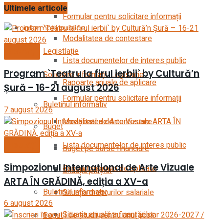
Evenimente
Ultimele articole
Formular pentru solicitare informații
Informații publice
Modalitatea de contestare
Legistlație
Noutăți
Lista documentelor de interes public
Program `Teatru la firul ierbii` by Cultură’n
Solicitare informații. Legislație
Rapoarte anuale de aplicare
Șură – 16-21 august 2026
Formular pentru solicitare informații
Buletinul informativ
7 august 2026
Modalitatea de contestare
Buget
Lista documentelor de interes public
Noutăți
Buget pe surse financiare
Simpozionul Internațional de Arte Vizuale
Rapoarte anuale de aplicare
Situația plăților
ARTA ÎN GRĂDINĂ, ediția a XV-a
Buletinul informativ
Situația drepturilor salariale
6 august 2026
Situația anuală a finanțărilor
Buget