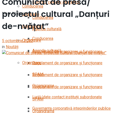
Comunicat de presă/
Contract colectiv de muncă
Conducerea
proiectul cultural „Danțuri
View All Result
Legislație
Conducerea
de-nvățat”
Conducerea
Agenda culturală
Conducerea
Organizare
5 octombrie 2022
in
Noutăți
Agenda culturală
Regulament de organizare și funcționare
Organizare
Regulament de organizare și funcționare
SPAM
Regulament de organizare și funcționare
Organigrama
Regulament de organizare și funcționare
Listă/date contact instituții subordonate
SPAM
Guvernanța corporativă inteprinderilor publice
Organigrama