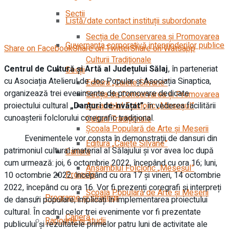
Secții
Listă/date contact instituții subordonate
Secția de Conservarea şi Promovarea
Guvernanța corporativă inteprinderilor publice
Share on Facebook
Share on Twitter
Share on Watsapp
Culturii Tradiţionale
Centrul de Cultură și Artă al Județului Sălaj
,
în parteneriat
Secții
cu Asociația Atelierul de Joc Popular și Asociația Sinaptica,
Editura „Caiete Silvane”
organizează trei evenimente de promovare dedicate
Secția de Conservarea şi Promovarea
proiectului cultural
„Danțuri de-nvățat”
, în vederea facilitării
Ansamblul Folcloric „Meseşul”
cunoașterii folclorului coregrafic tradițional.
Culturii Tradiţionale
Școala Populară de Arte și Meserii
Evenimentele vor consta în demonstrații de dansuri din
Editura „Caiete Silvane”
patrimoniul cultural imaterial al Sălajului și vor avea loc după
Carieră
cum urmează: joi, 6 octombrie 2022, începând cu ora 16; luni,
Ansamblul Folcloric „Meseşul”
Proiecte
10 octombrie 2022, începând cu ora 17 și vineri, 14 octombrie
2022, începând cu ora 16. Vor fi prezenți coregrafi și interpreți
Școala Populară de Arte și Meserii
Programe și strategii
de dansuri populare, implicați în implementarea proiectului
cultural. În cadrul celor trei evenimente vor fi prezentate
Carieră
Rapoarte și studii
publicului și rezultatele primelor patru luni de activitate ale