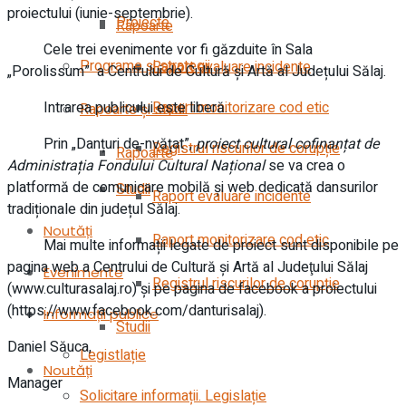
proiectului (iunie-septembrie).
Proiecte
Rapoarte
Cele trei evenimente vor fi găzduite în Sala
Programe și strategii
Raport evaluare incidente
„Porolissum” a Centrului de Cultură și Artă al Județului Sălaj.
Intrarea publicului este liberă.
Raport monitorizare cod etic
Rapoarte și studii
Prin „Danțuri de-nvățat”,
proiect cultural cofinanțat de
Registrul riscurilor de corupție
Rapoarte
Administrația Fondului Cultural Național
se va crea o
platformă de comunicare mobilă și web dedicată dansurilor
Studii
Raport evaluare incidente
tradiționale din județul Sălaj.
Noutăți
Raport monitorizare cod etic
Mai multe informații legate de proiect sunt disponibile pe
pagina web a Centrului de Cultură şi Artă al Judeţului Sălaj
Evenimente
Registrul riscurilor de corupție
(www.culturasalaj.ro) și pe pagina de facebook a proiectului
(https://www.facebook.com/danturisalaj).
Informații publice
Studii
Daniel Săuca,
Legistlație
Noutăți
Manager
Solicitare informații. Legislație