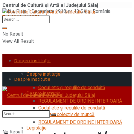
Centrul de Cultură şi Artă al Judeţului Sălaj
Zalău, Piaţa 1 Decembrie 1918, nr. 12 Sălaj, România
Tel: 0260-612870
No Result
View All Result
Despre instituție
Despre instituție
Despre instituție
Codul etic şi regulile de conduită
Despre instituție
REGULAMENT DE ORDINE INTERIOARĂ
Codul etic şi regulile de conduită
Contract colectiv de muncă
REGULAMENT DE ORDINE INTERIOARĂ
Legislație
No Result