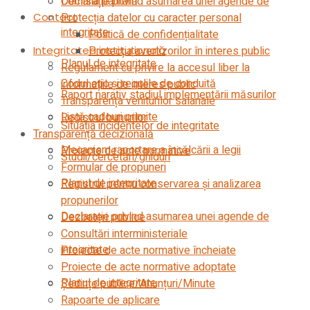
Comisia paritară
Declarație privind asumarea unei agende de
Protecția datelor cu caracter personal
Contact
integritate
Politică de confidențialitate
Protecția avertizorilor în interes public
Integritatea instituțională
Planul de integritate
Regulament cu privire la accesul liber la
Codul etic şi regulile de conduită
informațiile de interes public
Raport narativ stadiul implementării măsurilor
Transparența veniturilor salariale
Listă cadouri primite
Registrul bunurilor
Situația incidentelor de integritate
Transparență decizională
Mecanism raportare a încălcării a legii
Proiecte de acte normative
Studii/cercetări/ghiduri
Formular de propuneri
Planul de integritate
Registrul pentru conservarea și analizarea
propunerilor
Declarație privind asumarea unei agende de
Dezbateri publice
Consultări interministeriale
integritate
Proiecte de acte normative încheiate
Proiecte de acte normative adoptate
Planul de integritate
Ședințe publice/Anunțuri/Minute
Rapoarte de aplicare