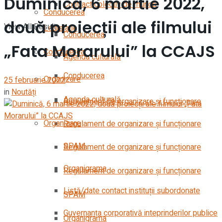
Duminică, 6 martie 2022,
Contract colectiv de muncă
Conducerea
două proiecții ale filmului
View All Result
Legislație
Conducerea
„Fata Morarului” la CCAJS
Conducerea
Agenda culturală
Conducerea
Organizare
25 februarie 2022
in
Noutăți
Agenda culturală
Regulament de organizare și funcționare
Organizare
Regulament de organizare și funcționare
SPAM
Regulament de organizare și funcționare
Organigrama
Regulament de organizare și funcționare
Listă/date contact instituții subordonate
SPAM
Guvernanța corporativă inteprinderilor publice
Organigrama