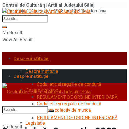
Centrul de Cultură şi Artă al Judeţului Sălaj
Zalău, Piaţa 1 Decembrie 1918, nr. 12 Sălaj, România
Tel: 0260-612870
No Result
View All Result
Despre instituție
Despre instituție
Despre instituție
Codul etic şi regulile de conduită
Despre instituție
REGULAMENT DE ORDINE INTERIOARĂ
Codul etic şi regulile de conduită
Contract colectiv de muncă
REGULAMENT DE ORDINE INTERIOARĂ
Legislație
No Result