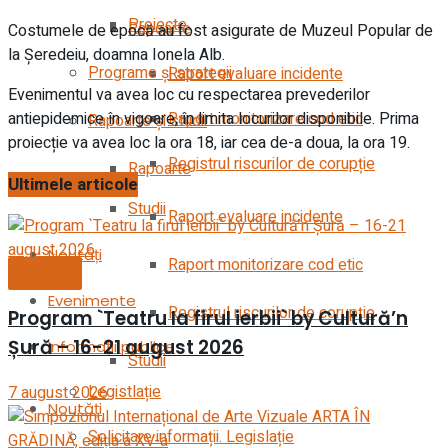
Proiecte
Rapoarte
Costumele de epocă au fost asigurate de Muzeul Popular de
la Șeredeiu, doamna Ionela Alb.
Programe și strategii
Raport evaluare incidente
Evenimentul va avea loc cu respectarea prevederilor
antiepidemice în vigoare, în limita locurilor disponibile. Prima
Raport monitorizare cod etic
Rapoarte și studii
proiecție va avea loc la ora 18, iar cea de-a doua, la ora 19.
Registrul riscurilor de corupție
Rapoarte
Ultimele articole
Studii
Raport evaluare incidente
Noutăți
Raport monitorizare cod etic
Noutăți
Evenimente
Registrul riscurilor de corupție
Program `Teatru la firul ierbii` by Cultură’n
Șură – 16-21 august 2026
Informații publice
Studii
Legistlație
7 august 2026
Noutăți
Solicitare informații. Legislație