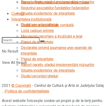
Raport narativ stadiul implementării măsurilor
Numele,Prenumele persoanei desemnate
Registrul asociațiilor,fundațiilor,federațiilor
Situația incidentelor de integritate
Contact
Integritatea instituțională
Studii/cercetări/ghiduri
Codul etic şi regulile de conduită
Listă cadouri primite
Mecanism raportare a încălcării a legii
Planul de integritate
Declarație privind asumarea unei agende de
No Result
integritate
Planul de integritate
View All Result
Raport narativ stadiul implementării măsurilor
Situația incidentelor de integritate
Studii/cercetări/ghiduri
2021
© Copyright
- Centrul de Cultură și Artă al Județului Sălaj
.
-Politica de confidențialitate
.
Acest website folosește cookie-uri proprii și de la terți pentru