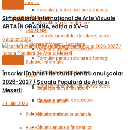
Evenimente
Noutăți
Formular pentru solicitare informații
Informații publice
Simpozionul Internațional de Arte Vizuale
Modalitatea de contestare
ARTA ÎN GRĂDINĂ, ediția a XV-a
Legistlație
Lista documentelor de interes public
6 august 2026
Solicitare informații. Legislație
Rapoarte anuale de aplicare
Formular pentru solicitare informații
Noutăți
Buletinul informativ
Modalitatea de contestare
Înscrieri în anul I de studii pentru anul şcolar
Buget
2026-2027 / Școala Populară de Arte și
Lista documentelor de interes public
Buget pe surse financiare
Meserii
Rapoarte anuale de aplicare
Situația plăților
31 iulie 2026
Buletinul informativ
Situația drepturilor salariale
Situația anuală a finanțărilor
Buget