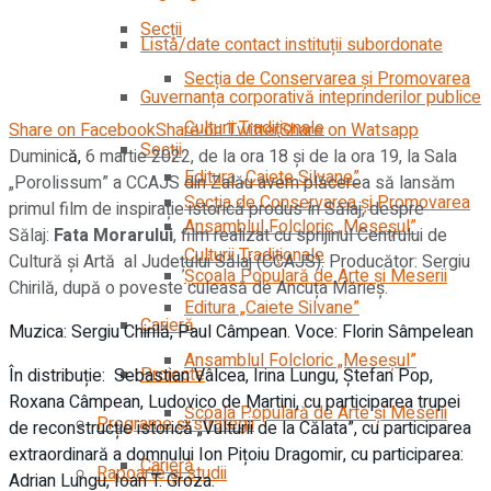
Secții
Listă/date contact instituții subordonate
Secția de Conservarea şi Promovarea
Guvernanța corporativă inteprinderilor publice
Culturii Tradiţionale
Share on Facebook
Share on Twitter
Share on Watsapp
Secții
Duminic
ă,
6 martie 2022, de la ora 18 și de la ora 19, la Sala
Editura „Caiete Silvane”
„Porolissum” a CCAJS din Zalău avem plăcerea să lansăm
Secția de Conservarea şi Promovarea
primul film de inspirație istorică produs în Sălaj, despre
Ansamblul Folcloric „Meseşul”
Sălaj:
Fata Morarului
, film realizat cu sprijinul Centrului de
Culturii Tradiţionale
Cultură și Artă al Județului Sălaj (CCAJS). Producător: Sergiu
Școala Populară de Arte și Meserii
Chirilă, după o poveste culeasă de Ancuța Mărieș.
Editura „Caiete Silvane”
Carieră
Muzica: Sergiu Chirilă, Paul Câmpean. Voce: Florin Sâmpelean
Ansamblul Folcloric „Meseşul”
Proiecte
În distribuție: Sebastian Vâlcea, Irina Lungu, Ștefan Pop,
Roxana Câmpean, Ludovico de Martini, cu participarea trupei
Școala Populară de Arte și Meserii
Programe și strategii
de reconstrucție istorică „Vulturii de la Călata”, cu participarea
extraordinară a domnului Ion Pițoiu Dragomir, cu participarea:
Carieră
Rapoarte și studii
Adrian Lungu, Ioan T. Groza.