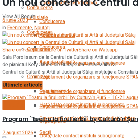
Un nou concert la Centrul d
Contract colectiv de muncă
Conducerea
View All Result
Legislație
6 iunie 2023
Conducerea
in
Evenimente
,
Noutăți
Conducerea
Agenda culturală
Conducerea
Organizare
Share on Facebook
Share on Twitter
Share on Watsapp
Sala Porolissum de la Centrul de Cultură și Artă al Județului Să
Agenda culturală
Regulament de organizare și funcționare
de pianistul Kéry János din Budapesta. Intrarea liberă.
Centrul de Cultură și Artă al Județului Sălaj, instituție a Consiliul
Organizare
Regulament de organizare și funcționare SPA
Ultimele articole
Organigrama
Regulament de organizare și funcționare
Listă/date contact instituții subordonate
Noutăți
Regulament de organizare și funcționare SPA
Program `Teatru la firul ierbii` by Cultură’n Șu
Guvernanța corporativă inteprinderilor publice
Organigrama
Secții
7 august 2026
Listă/date contact instituții subordonate