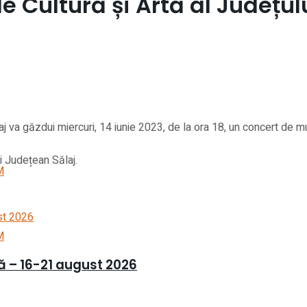
e Cultură și Artă al Județul
laj va găzdui miercuri, 14 iunie 2023, de la ora 18, un concert de
ui Județean Sălaj.
M
M
ră – 16-21 august 2026