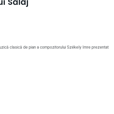
ui Sălaj
 muzică clasică de pian a compozitorului Székely Imre prezentat