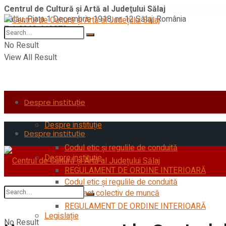
Centrul de Cultură şi Artă al Judeţului Sălaj
Zalău, Piaţa 1 Decembrie 1918, nr. 12 Sălaj, România
Tel: 0260-612870
No Result
View All Result
Despre instituție
Despre instituție
Despre instituție
Codul etic şi regulile de conduită
Despre instituție
REGULAMENT DE ORDINE INTERIOARĂ
Codul etic şi regulile de conduită
Contract colectiv de muncă
REGULAMENT DE ORDINE INTERIOARĂ
Legislație
No Result