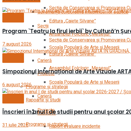
Secția de Conservarea şi Promovarea Cult
Guvernanța corporativă inteprinderilor publice
Noutăți
Editura „Caiete Silvane”
Secții
Program `Teatru la firul ierbii` by Cultură’n Șu
Ansamblul Folcloric „Meseşul”
Secția de Conservarea şi Promovarea Cult
7 august 2026
Școala Populară de Arte și Meserii
Editura „Caiete Silvane”
Noutăți
Carieră
Ansamblul Folcloric „Meseşul”
Simpozionul Internațional de Arte Vizuale ARTA
Proiecte
Școala Populară de Arte și Meserii
6 august 2026
Programe și strategii
Carieră
Noutăți
Rapoarte și studii
Proiecte
Înscrieri în anul I de studii pentru anul şcolar
Rapoarte
Programe și strategii
31 iulie 2026
Raport evaluare incidente