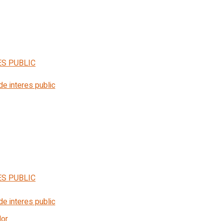
ES PUBLIC
 de interes public
ES PUBLIC
 de interes public
lor