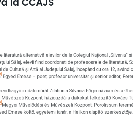
ivă la CCAJS
 literatură alternativă elevilor de la Colegiul Național „Silvania”
ețului Sălaj, elevii fiind coordonați de profesoarele de literatură, 
i de Cultură și Artă al Județului Sălaj, începând cu ora 12, având c
M
ipa: Egyed Emese – poet, profesor universitar și senior editor, Fe
ak rendhagyó irodalomórát Zilahon a Silvania Főgimnázium és a Gh
 Művészeti Központ, házigazdái a diákokat felkészítő Kovács T
M
ilágy Megyei Művelődési és Művészeti Központ, Porolissum terem
ed Emese költő, egyetemi tanár, a Helikon alapító szerkesztője,