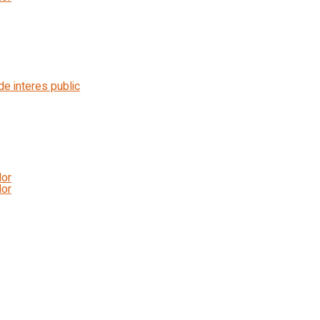
 de interes public
lor
lor