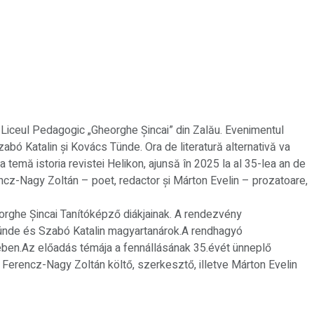
 și Liceul Pedagogic „Gheorghe Șincai” din Zalău. Evenimentul
Szabó Katalin și Kovács Tünde. Ora de literatură alternativă va
a temă istoria revistei Helikon, ajunsă în 2025 la al 35-lea an de
rencz-Nagy Zoltán – poet, redactor și Márton Evelin – prozatoare,
eorghe Șincai Tanítóképző diákjainak. A rendezvény
ünde és Szabó Katalin magyartanárok.A rendhagyó
ében.Az előadás témája a fennállásának 35.évét ünneplő
 Ferencz-Nagy Zoltán költő, szerkesztő, illetve Márton Evelin