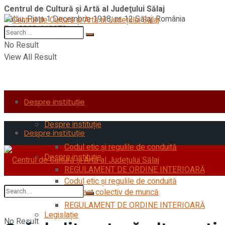
Centrul de Cultură şi Artă al Judeţului Sălaj
Zalău, Piaţa 1 Decembrie 1918, nr. 12 Sălaj, România
Tel: 0260-612870
No Result
View All Result
Despre instituție
Despre instituție
Despre instituție
Codul etic şi regulile de conduită
Despre instituție
REGULAMENT DE ORDINE INTERIOARĂ
Codul etic şi regulile de conduită
Contract colectiv de muncă
REGULAMENT DE ORDINE INTERIOARĂ
Legislație
No Result