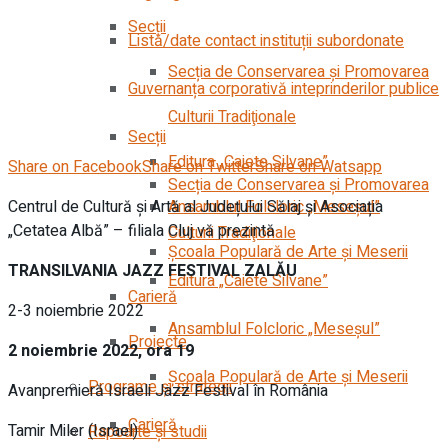
Secții
Listă/date contact instituții subordonate
Secția de Conservarea şi Promovarea
Guvernanța corporativă inteprinderilor publice
Culturii Tradiţionale
Secții
Editura „Caiete Silvane”
Share on Facebook
Share on Twitter
Share on Watsapp
Secția de Conservarea şi Promovarea
Centrul de Cultură și Artă al Județului Sălaj și Asociația
Ansamblul Folcloric „Meseşul”
„Cetatea Albă” – filiala Cluj vă prezintă
Culturii Tradiţionale
Școala Populară de Arte și Meserii
TRANSILVANIA JAZZ FESTIVAL ZALĂU
Editura „Caiete Silvane”
Carieră
2-3 noiembrie 2022
Ansamblul Folcloric „Meseşul”
Proiecte
2 noiembrie 2022, ora 19
Școala Populară de Arte și Meserii
Programe și strategii
Avanpremieră Israeli Jazz Festival în România
Carieră
Tamir Miler (Israel)
Rapoarte și studii