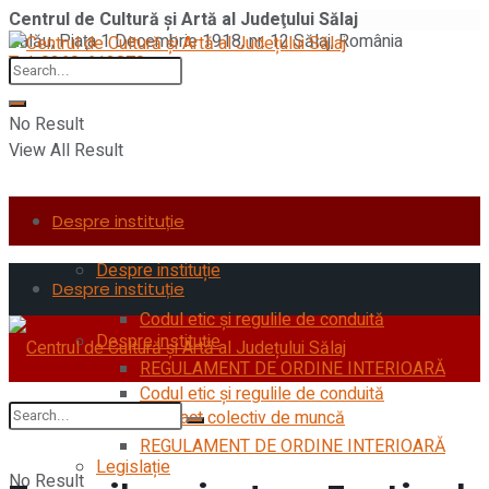
Centrul de Cultură şi Artă al Judeţului Sălaj
Zalău, Piaţa 1 Decembrie 1918, nr. 12 Sălaj, România
Tel: 0260-612870
No Result
View All Result
Despre instituție
Despre instituție
Despre instituție
Codul etic şi regulile de conduită
Despre instituție
REGULAMENT DE ORDINE INTERIOARĂ
Codul etic şi regulile de conduită
Contract colectiv de muncă
REGULAMENT DE ORDINE INTERIOARĂ
Legislație
No Result