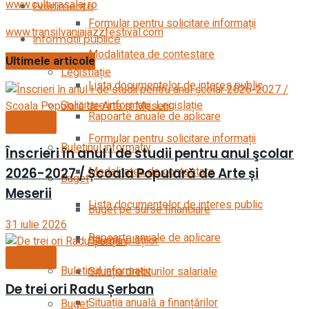
www.culturasalaj.ro
Evenimente
Formular pentru solicitare informații
www.transilvaniajazzfestival.com
Informații publice
Modalitatea de contestare
Ultimele articole
Legistlație
Lista documentelor de interes public
Solicitare informații. Legislație
Rapoarte anuale de aplicare
Noutăți
Formular pentru solicitare informații
Buletinul informativ
Înscrieri în anul I de studii pentru anul şcolar
Modalitatea de contestare
2026-2027 / Școala Populară de Arte și
Buget
Meserii
Lista documentelor de interes public
Buget pe surse financiare
31 iulie 2026
Rapoarte anuale de aplicare
Situația plăților
Noutăți
Buletinul informativ
Situația drepturilor salariale
De trei ori Radu Șerban
Situația anuală a finanțărilor
Buget