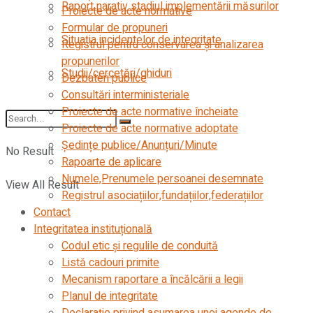
Raport narativ stadiul implementării măsurilor
Proiecte de acte normative
Formular de propuneri
Situația incidentelor de integritate
Registrul pentru conservarea și analizarea
propunerilor
Studii/cercetări/ghiduri
Dezbateri publice
Consultări interministeriale
Proiecte de acte normative încheiate
Proiecte de acte normative adoptate
Ședințe publice/Anunțuri/Minute
No Result
Rapoarte de aplicare
Numele,Prenumele persoanei desemnate
View All Result
Registrul asociațiilor,fundațiilor,federațiilor
Contact
Integritatea instituțională
Codul etic şi regulile de conduită
Listă cadouri primite
Mecanism raportare a încălcării a legii
Planul de integritate
Declarație privind asumarea unei agende de