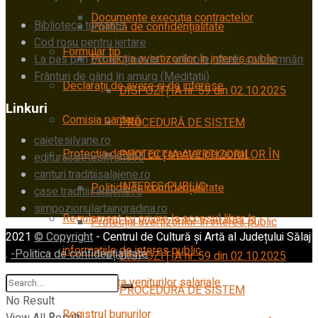
Documente execuția contractelor
Biblioteca turnantă
Politică de confidențialitate
Cod roșu pentru iertare
Formular tip
Protecția avertizorilor în interes public
La pas prin ochiul timpului – articole, studii, consemnări
Frânturi de gând în amurg (Meditații)
Declarații de avere și de interese
DISPOZIŢIA nr. 59 din 02.10.2025
Linkuri
Comisia paritară
PROCEDURĂ DE SISTEM
caietesilvane.ro
Protecția datelor cu caracter personal
PROTECȚIA AVERTIZORILOR ÎN
edituracaietesilvane.ro
canturi.traditiisalajene.ro
INTERES PUBLIC
Politică de confidențialitate
case.traditiisalajene.ro
simpozionulartaingradina.ro
Regulament cu privire la accesul liber la
Protecția avertizorilor în interes public
2021
© Copyright
- Centrul de Cultură și Artă al Județului Sălaj
informațiile de interes public
.
-Politica de confidențialitate
.
DISPOZIŢIA nr. 59 din 02.10.2025
Transparența veniturilor salariale
PROCEDURĂ DE SISTEM
No Result
Registrul bunurilor
View All Result