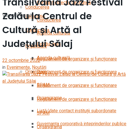
Transilvania Jazz Festival
Contract colectiv de muncă
Conducerea
Zalău la Centrul de
View All Result
Legislație
Conducerea
Cultură și Artă al
Conducerea
Agenda culturală
Județului Sălaj
Conducerea
Organizare
Agenda culturală
Regulament de organizare și funcționare
22 octombrie 2022
in
Evenimente
,
Noutăți
Organizare
Regulament de organizare și funcționare
SPAM
Regulament de organizare și funcționare
Organigrama
Regulament de organizare și funcționare
Listă/date contact instituții subordonate
SPAM
Guvernanța corporativă inteprinderilor publice
Organigrama