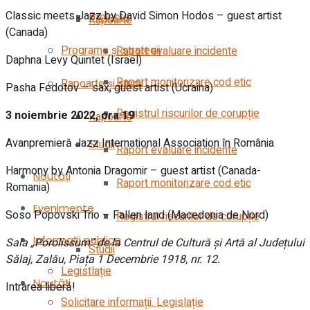
Classic meets Jazz by David Simon Hodos – guest artist
Proiecte
Rapoarte
(Canada)
Programe și strategii
Raport evaluare incidente
Daphna Levy Quintet (Israel)
Raport monitorizare cod etic
Rapoarte și studii
Pasha Fedotov – sax, guest artist (Ucraina)
Registrul riscurilor de corupție
3 noiembrie 2022, ora 19
Rapoarte
Avanpremieră Jazz International Association în România
Studii
Raport evaluare incidente
Harmony by Antonia Dragomir – guest artist (Canada-
Noutăți
Raport monitorizare cod etic
Romania)
Evenimente
Soso Popovski Trio – Fallen land (Macedonia de Nord)
Registrul riscurilor de corupție
Informații publice
Sala „Porolissum” de la Centrul de Cultură și Artă al Județului
Studii
Sălaj, Zalău, Piața 1 Decembrie 1918, nr. 12.
Legistlație
Noutăți
Intrarea liberă!
Solicitare informații. Legislație